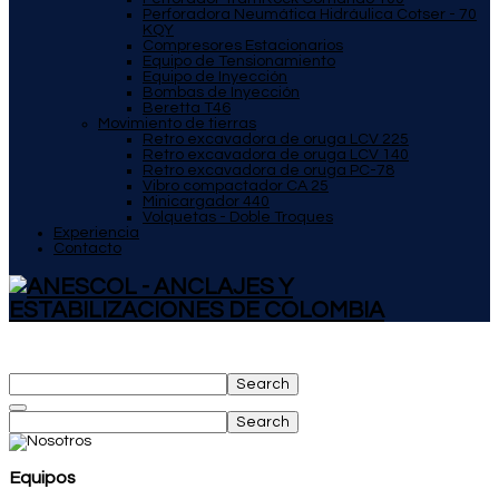
Perforadora Neumática Hidráulica Cotser - 70
KQY
Compresores Estacionarios
Equipo de Tensionamiento
Equipo de Inyección
Bombas de Inyección
Beretta T46
Movimiento de tierras
Retro excavadora de oruga LCV 225
Retro excavadora de oruga LCV 140
Retro excavadora de oruga PC-78
Vibro compactador CA 25
Minicargador 440
Volquetas - Doble Troques
Experiencia
Contacto
Search
Search
Equipos