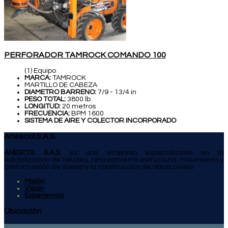
PERFORADOR TAMROCK COMANDO 100
(1) Equipo
MARCA:
TAMROCK
MARTILLO DE CABEZA
DIAMETRO BARRENO:
7/9 - 13/4 in
PESO TOTAL:
3800 lb
LONGITUD:
20 metros
FRECUENCIA:
BPM 1600
SISTEMA DE AIRE Y COLECTOR INCORPORADO
Anescol S.A.S.
ANESCOL S.A.S
, es una empresa especializada en la
estabilización de taludes, reforzamiento estructural, movimiento y
conformación de suelos y la construcción de obras civiles
Misión
Visión
Experiencia
Ubicación