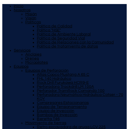
Inicio
Nosotros
Misión
Visión
Políticas
Política de Calidad
Política "HSE"
Política de Ambiente Laboral
Política de Seguridad Víal
Política de Relaciones con la Comunidad
Política de tratamiento de datos
Servicios
Anclajes
Drenes
Micropilotes
Equipos
Equipos de Perforación
Atlas Copco Mustang A 65 C
FHL 140 Hidráulico
Rock Drill Furukawa HCR9-E
Perforadora Trackdrill LM 100A
Perforador TramRock Comando 100
Perforadora Neumática Hidráulica Cotser - 70
KQY
Compresores Estacionarios
Equipo de Tensionamiento
Equipo de Inyección
Bombas de Inyección
Beretta T46
Movimiento de tierras
Retro excavadora de oruga LCV 225