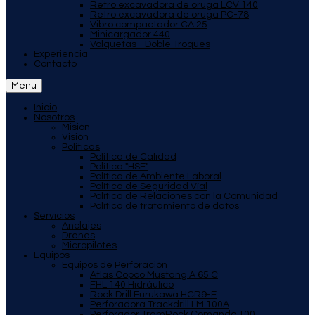
Retro excavadora de oruga LCV 140
Retro excavadora de oruga PC-78
Vibro compactador CA 25
Minicargador 440
Volquetas - Doble Troques
Experiencia
Contacto
Menu
Inicio
Nosotros
Misión
Visión
Políticas
Política de Calidad
Política "HSE"
Política de Ambiente Laboral
Política de Seguridad Víal
Política de Relaciones con la Comunidad
Política de tratamiento de datos
Servicios
Anclajes
Drenes
Micropilotes
Equipos
Equipos de Perforación
Atlas Copco Mustang A 65 C
FHL 140 Hidráulico
Rock Drill Furukawa HCR9-E
Perforadora Trackdrill LM 100A
Perforador TramRock Comando 100