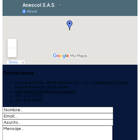
Contáctenos
Carrera 33 No. 49 35 Oficina 201. C.C. Cabecera II Etapa -
Bucaramanga, Santander
administracion@anescol.com
321 313 1278
321 205 0046