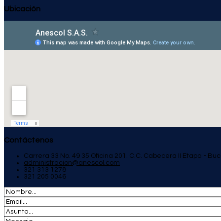
Ubicación
Contáctenos
Carrera 33 No. 49 35 Oficina 201. C.C. Cabecera II Etapa - 
administracion@anescol.com
321 313 1278
321 205 0046