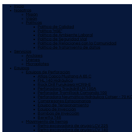
Inicio
Nosotros
Misión
Visión
Políticas
Política de Calidad
Política "HSE"
Política de Ambiente Laboral
Política de Seguridad Víal
Política de Relaciones con la Comunidad
Política de tratamiento de datos
Servicios
Anclajes
Drenes
Micropilotes
Equipos
Equipos de Perforación
Atlas Copco Mustang A 65 C
FHL 140 Hidráulico
Rock Drill Furukawa HCR9-E
Perforadora Trackdrill LM 100A
Perforador TramRock Comando 100
Perforadora Neumática Hidráulica Cotser - 70 K
Compresores Estacionarios
Equipo de Tensionamiento
Equipo de Inyección
Bombas de Inyección
Beretta T46
Movimiento de tierras
Retro excavadora de oruga LCV 225
Retro excavadora de oruga LCV 140