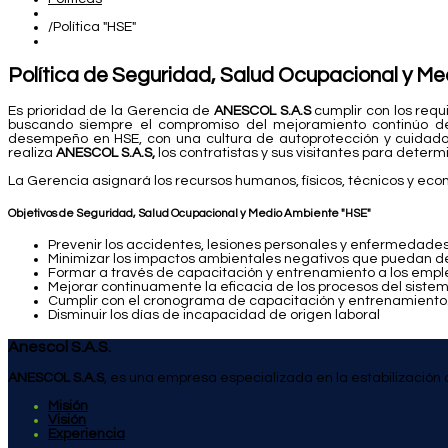
/
Política "HSE"
Política de Seguridad, Salud Ocupacional y M
Es prioridad de la Gerencia de
ANESCOL S.A.S
cumplir con los requ
buscando siempre el compromiso del mejoramiento continúo del
desempeño en HSE, con una cultura de autoprotección y cuidado 
realiza
ANESCOL S.A.S,
los contratistas y sus visitantes para deter
La Gerencia asignará los recursos humanos, físicos, técnicos y ec
Objetivos de Seguridad, Salud Ocupacional y Medio Ambiente "HSE"
Prevenir los accidentes, lesiones personales y enfermedades
Minimizar los impactos ambientales negativos que puedan der
Formar a través de capacitación y entrenamiento a los emple
Mejorar continuamente la eficacia de los procesos del siste
Cumplir con el cronograma de capacitación y entrenamiento
Disminuir los días de incapacidad de origen laboral
Anescol S.A.S.
ANESCOL S.A.S
, es una empresa especializada en la estabilización 
Misión
Visión
Experiencia