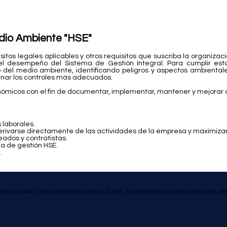
edio Ambiente "HSE"
isitos legales aplicables y otros requisitos que suscriba la organi
 desempeño del Sistema de Gestión Integral. Para cumplir estas 
del medio ambiente, identificando peligros y aspectos ambientales
minar los controles más adecuados.
onómicos con el fin de documentar, implementar, mantener y mejorar 
 laborales.
ivarse directamente de las actividades de la empresa y maximizar l
ados y contratistas.
ma de gestión HSE.
.
de taludes, reforzamiento estructural, movimiento y conformación de s