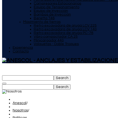
Compresores Estacionarios
Equipo de Tensionamiento
Equipo de Inyección
Bombas de Inyección
Beretta T46
Movimiento de tierras
Retro excavadora de oruga LCV 225
Retro excavadora de oruga LCV 140
Retro excavadora de oruga PC-78
Vibro compactador CA 25
Minicargador 440
Volquetas - Doble Troques
Experiencia
Contacto
Search
Search
Anescol
/
Nosotros
/
Políticas