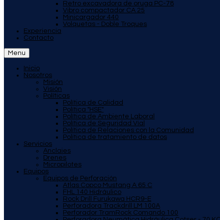
Retro excavadora de oruga PC-78
Vibro compactador CA 25
Minicargador 440
Volquetas - Doble Troques
Experiencia
Contacto
Menu
Inicio
Nosotros
Misión
Visión
Políticas
Política de Calidad
Política "HSE"
Política de Ambiente Laboral
Política de Seguridad Víal
Política de Relaciones con la Comunidad
Política de tratamiento de datos
Servicios
Anclajes
Drenes
Micropilotes
Equipos
Equipos de Perforación
Atlas Copco Mustang A 65 C
FHL 140 Hidráulico
Rock Drill Furukawa HCR9-E
Perforadora Trackdrill LM 100A
Perforador TramRock Comando 100
Perforadora Neumática Hidráulica Cotser - 70 K